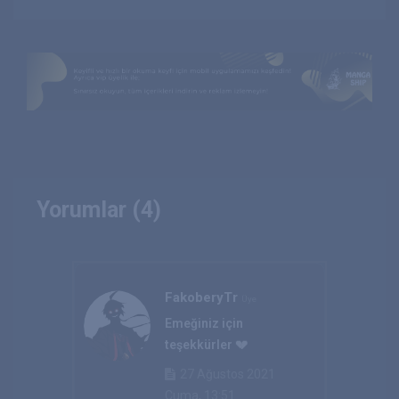
Yorumlar (4)
FakoberyTr
Üye
Emeğiniz için
teşekkürler 💔
27 Ağustos 2021
Cuma, 13:51