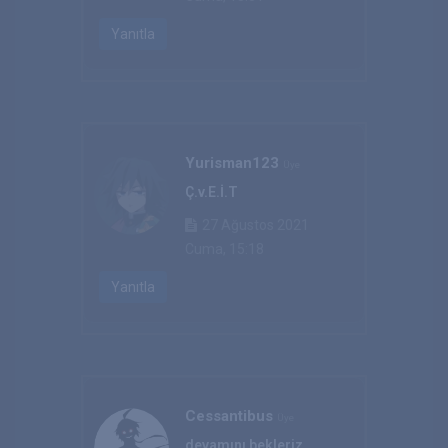
Yanıtla
Yurisman123
Üye
Ç.v.E.İ.T
27 Ağustos 2021
Cuma, 15:18
Yanıtla
Cessantibus
Üye
devamını bekleriz