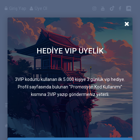
Giriş Yap
Üye Ol
HEDİYE VIP ÜYELİK
Manga
3VIP kodunu kullanan ilk 5.000 kişiye 3 günlük vip hediye.
Profil sayfasında bulunan "Promosyon Kod Kullanımı"
kısmına 3VIP yazıp göndermeniz yeterli.
Uygulamayı İndir
Anasayfa
Mangalar
Onideka
6.Bölüm