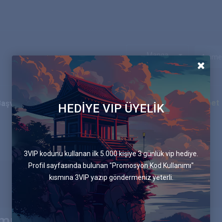
Manga
Ekip
Blog
İletişim
Canlı Sohbet
Başvurular
HEDİYE VIP ÜYELİK
3VIP kodunu kullanan ilk 5.000 kişiye 3 günlük vip hediye.
Profil sayfasında bulunan "Promosyon Kod Kullanımı"
kısmına 3VIP yazıp göndermeniz yeterli.
rmu