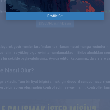
arak görev almak için discord adresimize gelerek
Editör Başvuru 
Profile Git
DİSCORD için tıklayın
izleyerek çevirmenler tarafından hazırlanan metni manga resimlerinin 
 panelimize yükleyip görevini tamamlamaktadır. Ekibe alındıktan son
bir şekilde başlayabilirsiniz. Ayrıca editör kaptanımız da sizlere y
 Nasıl Olur?
şmektedir. Tam bir fiyat bilgisi almak için discord sunucumuzu ziyar
erde bir sorun oluşmadığı kontrol edilir ve yayınlanır. Kontroller t