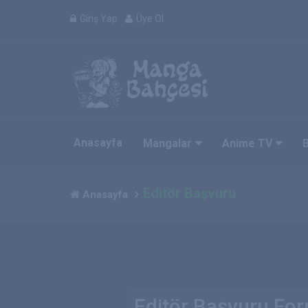
Giriş Yap
Üye Ol
Anasayfa
Mangalar
Anime TV
Editör Başvuru
Anasayfa
Editör Başvuru Fo