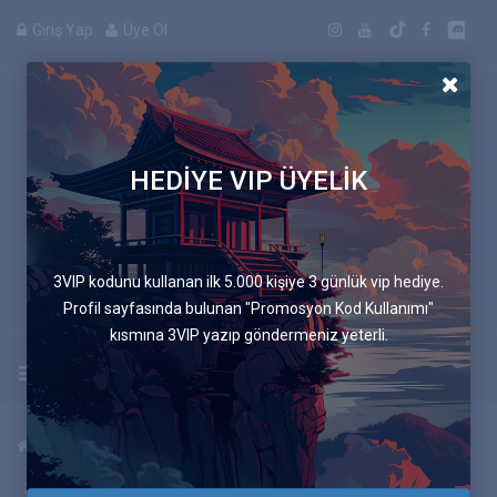
Giriş Yap
Üye Ol
HEDİYE VIP ÜYELİK
Manga
3VIP kodunu kullanan ilk 5.000 kişiye 3 günlük vip hediye.
Profil sayfasında bulunan "Promosyon Kod Kullanımı"
kısmına 3VIP yazıp göndermeniz yeterli.
Uygulamayı İndir
Anasayfa
Mangalar
Onideka
26.Bölüm Duymamış Gibi Yapmak Yok