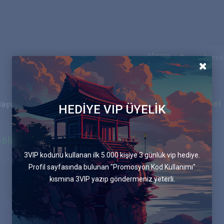
Manga
Ekip
Blog
İletişim
Canlı Sohbet
Başvurular
HEDİYE VIP ÜYELİK
Bölüm
3VIP kodunu kullanan ilk 5.000 kişiye 3 günlük vip hediye.
Profil sayfasında bulunan "Promosyon Kod Kullanımı"
kısmına 3VIP yazıp göndermeniz yeterli.