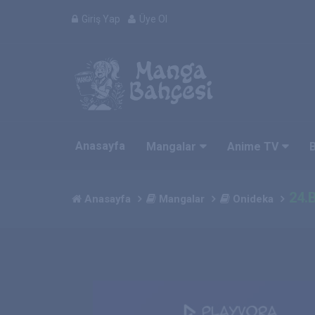
Giriş Yap
Üye Ol
Anasayfa
Mangalar
Anime TV
24.
Anasayfa
Mangalar
Onideka