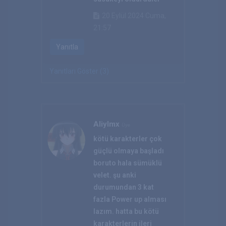
20 Eylül 2024 Cuma,
21:57
Yanıtla
Yanıtları Göster (3)
Aliylmx
Üye
kötü karakterler çok
güçlü olmaya başladı
boruto hala sümüklü
velet. şu anki
durumundan 3 kat
fazla Power up alması
lazım. hatta bu kötü
karakterlerin ileri