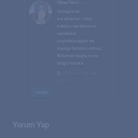
OkanTelci
Üye
Antagoniat
karakterler, rölün
hakkını verdiklerini
rahatlıkla
söylebileceğim bir
manga bölümü olmuş.
Bölümün başta sona
doğru harika.
15 Ekim 2024 Salı,
20:13
Yanıtla
Yorum Yap