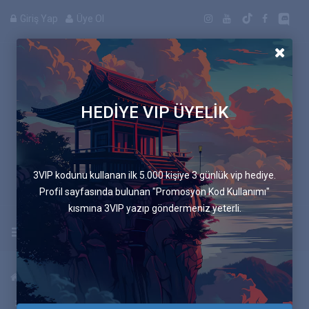
Giriş Yap
Üye Ol
HEDİYE VIP ÜYELİK
Manga
3VIP kodunu kullanan ilk 5.000 kişiye 3 günlük vip hediye.
Profil sayfasında bulunan "Promosyon Kod Kullanımı"
kısmına 3VIP yazıp göndermeniz yeterli.
Uygulamayı İndir
Anasayfa
Mangalar
Boruto: İki Mavi Girdap
94.Bölüm Görev