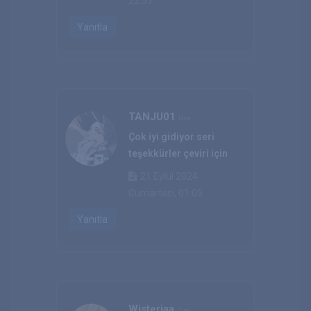
22:57
Yanıtla
TANJU01
Üye
Çok iyi gidiyor seri
teşekkürler çeviri için
21 Eylül 2024
Cumartesi, 01:05
Yanıtla
Wisteriaa
Üye