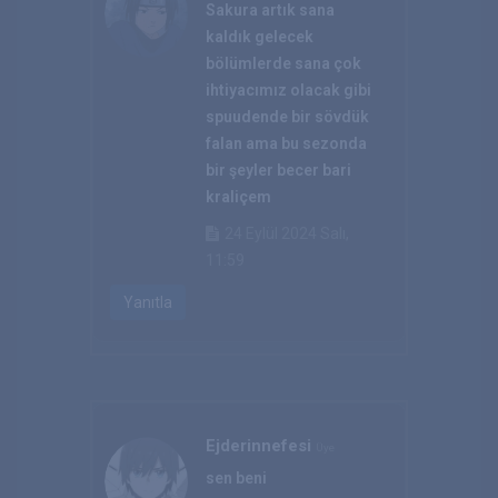
Sakura artık sana
kaldık gelecek
bölümlerde sana çok
ihtiyacımız olacak gibi
spuudende bir sövdük
falan ama bu sezonda
bir şeyler becer bari
kraliçem
24 Eylül 2024 Salı,
11:59
Yanıtla
Ejderinnefesi
Üye
sen beni