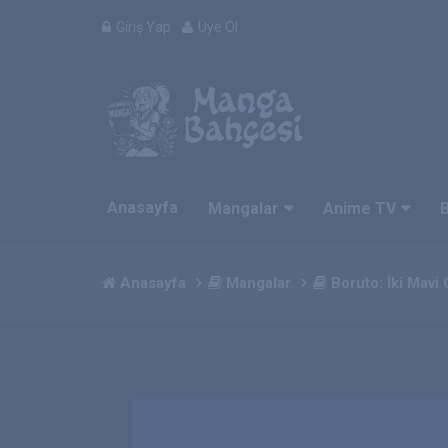
Giriş Yap
Üye Ol
Anasayfa
Mangalar
Anime TV
Anasayfa
Mangalar
Boruto: İki Mavi 