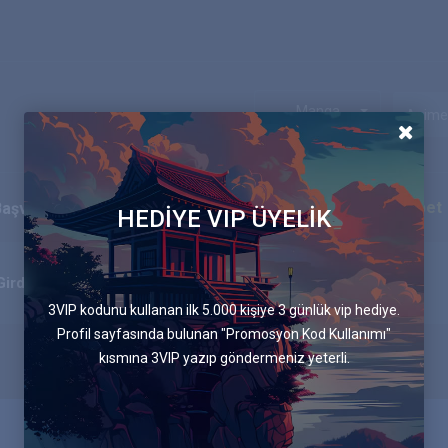
Manga
Ekip
Blog
İletişim
Canlı Sohbet
Başvurular
HEDİYE VIP ÜYELİK
91.Bölüm Gerçek Güç
Girdap
3VIP kodunu kullanan ilk 5.000 kişiye 3 günlük vip hediye.
Profil sayfasında bulunan "Promosyon Kod Kullanımı"
kısmına 3VIP yazıp göndermeniz yeterli.