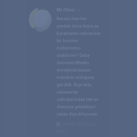
Mr.Okuz
Üye
Naruto tüm her
şeyden önce hima ya
kuramanın cakrasinin
bir kısmını
mühürlemis
olabilirmi? Daha
önceden Minato
örneğinde bunun
mümkün olduğunu
gördük. Kuyruklu
canavarlar
cakralarindan tekrar
dünyaya gelebiliyor
zaten diye biliyorum
26 Mart 2024 Salı,
02:27