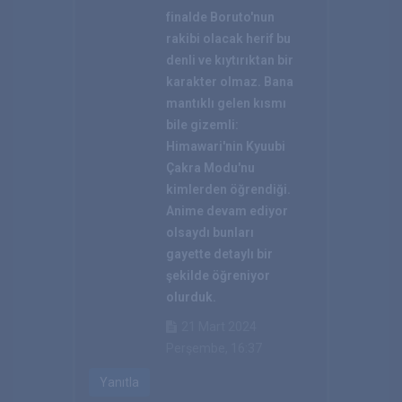
finalde Boruto'nun
rakibi olacak herif bu
denli ve kıytırıktan bir
karakter olmaz. Bana
mantıklı gelen kısmı
bile gizemli:
Himawari'nin Kyuubi
Çakra Modu'nu
kimlerden öğrendiği.
Anime devam ediyor
olsaydı bunları
gayette detaylı bir
şekilde öğreniyor
olurduk.
21 Mart 2024
Perşembe, 16:37
Yanıtla