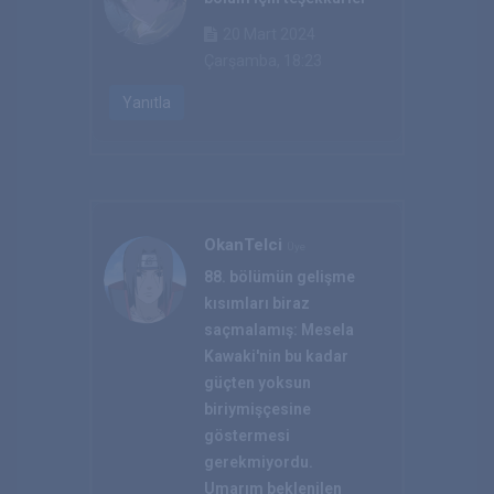
20 Mart 2024
Çarşamba, 18:23
Yanıtla
OkanTelci
Üye
88. bölümün gelişme
kısımları biraz
saçmalamış: Mesela
Kawaki'nin bu kadar
güçten yoksun
biriymişçesine
göstermesi
gerekmiyordu.
Umarım beklenilen