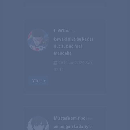
LoWtus
Üye
kawaki niye bu kadar
güçsüz aq mal
mangaka
16 Nisan 2024 Salı,
02:11
Yanıtla
Mustafaemirisci
Üye
anladığım kadarıyla