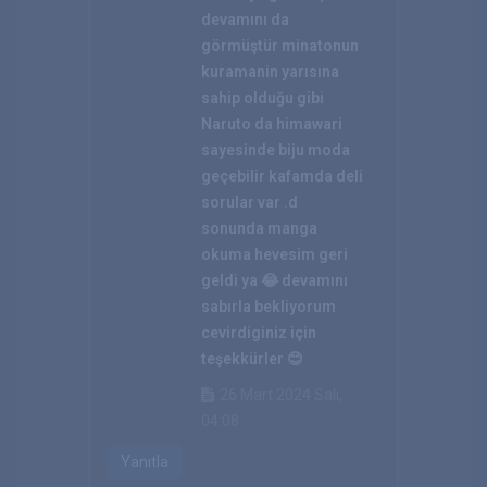
devamını da
görmüştür minatonun
kuramanin yarısına
sahip olduğu gibi
Naruto da himawari
sayesinde biju moda
geçebilir kafamda deli
sorular var .d
sonunda manga
okuma hevesim geri
geldi ya 😂 devamını
sabırla bekliyorum
cevirdiginiz için
teşekkürler 😊
26 Mart 2024 Salı,
04:08
Yanıtla