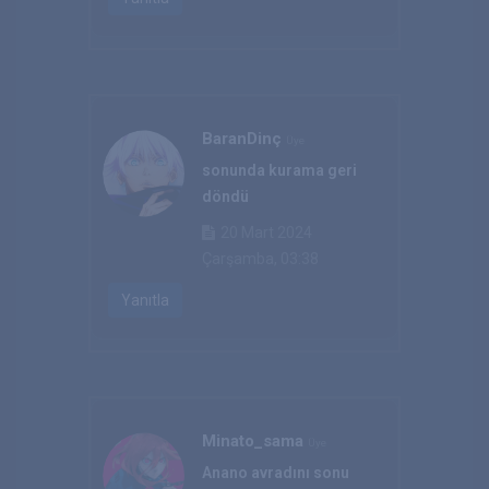
BaranDinç
Üye
sonunda kurama geri
döndü
20 Mart 2024
Çarşamba, 03:38
Yanıtla
Minato_sama
Üye
Anano avradını sonu