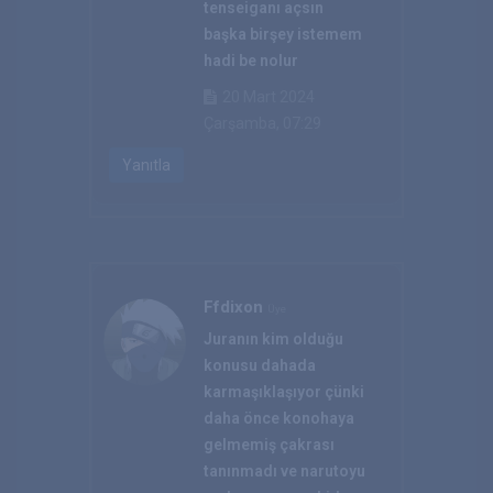
tenseiganı açsın
başka birşey istemem
hadi be nolur
20 Mart 2024
Çarşamba, 07:29
Yanıtla
Ffdixon
Üye
Juranın kim olduğu
konusu dahada
karmaşıklaşıyor çünki
daha önce konohaya
gelmemiş çakrası
tanınmadı ve narutoyu