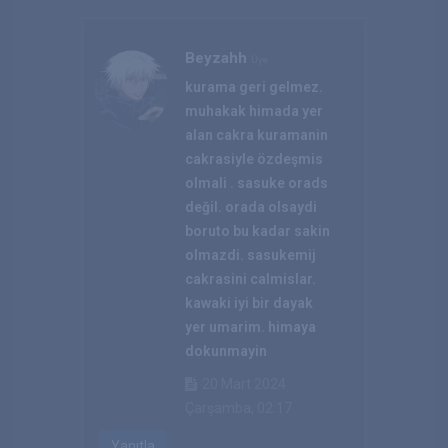
Beyzahh
Üye
kurama geri gelmez.
muhakak himada yer
alan cakra kuramanin
cakrasiyle özdeşmis
olmali . sasuke orads
değil. orada olsaydi
boruto bu kadar sakin
olmazdi. sasukemij
cakrasini calmislar.
kawaki iyi bir dayak
yer umarim. himaya
dokunmayin
20 Mart 2024
Çarşamba, 02:17
Yanıtla