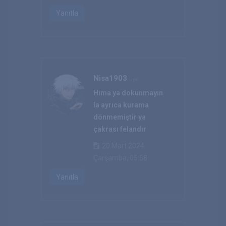
Yanıtla
Nisa1903
Üye
Hima ya dokunmayın
la ayrıca kurama
dönmemiştir ya
çakrası felandır
20 Mart 2024
Çarşamba, 05:58
Yanıtla