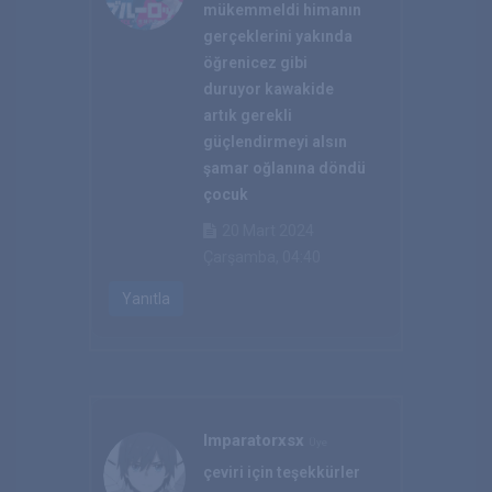
mükemmeldi himanın
gerçeklerini yakında
öğrenicez gibi
duruyor kawakide
artık gerekli
güçlendirmeyi alsın
şamar oğlanına döndü
çocuk
20 Mart 2024
Çarşamba, 04:40
Yanıtla
Imparatorxsx
Üye
çeviri için teşekkürler