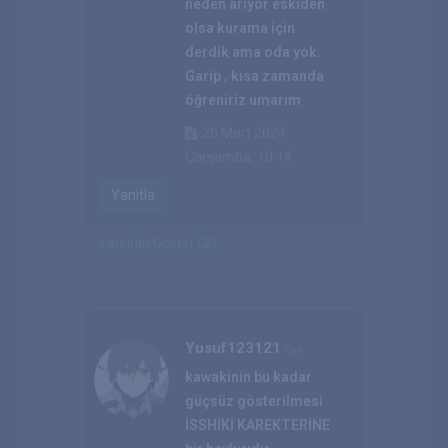
neden arıyor eskiden
olsa kurama için
derdik ama oda yok.
Garip , kısa zamanda
öğreniriz umarım
20 Mart 2024
Çarşamba, 10:14
Yanıtla
Yanıtları Göster (2)
Yusuf123121
Üye
kawakinin bu kadar
güçsüz gösterilmesi
İSSHİKİ KAREKTERİNE