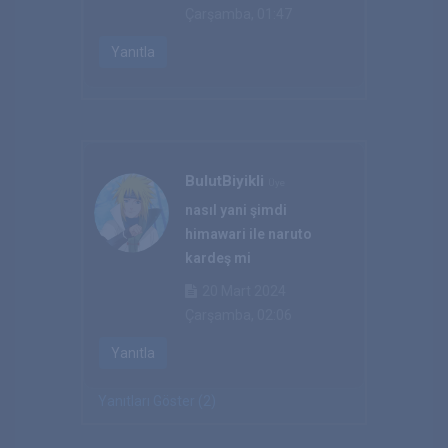
Çarşamba, 01:47
Yanıtla
BulutBiyikli
Üye
nasıl yani şimdi
himawari ile naruto
kardeş mi
20 Mart 2024
Çarşamba, 02:06
Yanıtla
Yanıtları Göster (2)