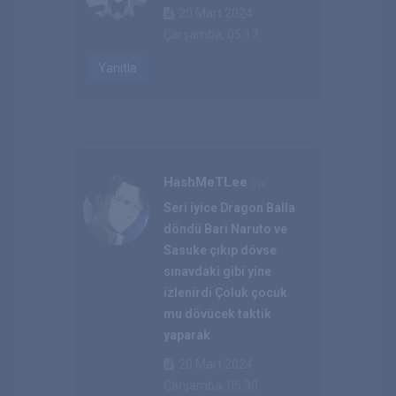
20 Mart 2024
Çarşamba, 05:17
Yanıtla
HashMeTLee
Üye
Seri iyice Dragon Balla
döndü Bari Naruto ve
Sasuke çıkıp dövse
sınavdaki gibi yine
izlenirdi Çoluk çocuk
mu dövücek taktik
yaparak
20 Mart 2024
Çarşamba, 05:30