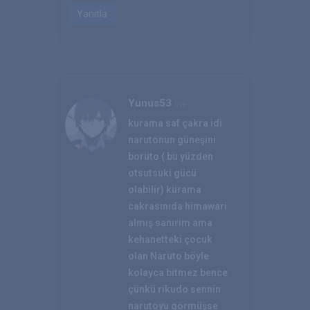
Yanıtla
Yunus53
Üye
kurama saf çakra idi
narutonun güneşini
boruto ( bu yüzden
otsutsuki gücü
olabilir) kurama
cakrasınıda himawari
almış sanırım ama
kehanetteki çocuk
olan Naruto böyle
kolayca bitmez bence
çünkü rikudo sennin
narutoyu görmüşse