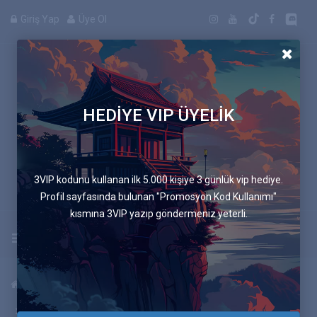
Giriş Yap
Üye Ol
HEDİYE VIP ÜYELİK
Manga
3VIP kodunu kullanan ilk 5.000 kişiye 3 günlük vip hediye.
Profil sayfasında bulunan "Promosyon Kod Kullanımı"
kısmına 3VIP yazıp göndermeniz yeterli.
Uygulamayı İndir
Anasayfa
Mangalar
Boruto: İki Mavi Girdap
88.Bölüm Anlamsız Konu