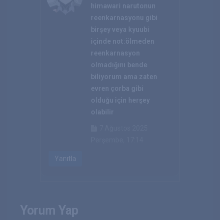
himawari narutonun
reenkarnasyonu gibi
birşey veya kyuubi
içinde not:ölmeden
reenkarnasyon
olmadığını bende
biliyorum ama zaten
evren çorba gibi
olduğu için herşey
olabilir
7 Ağustos 2025
Perşembe, 17:14
Yanıtla
Yorum Yap