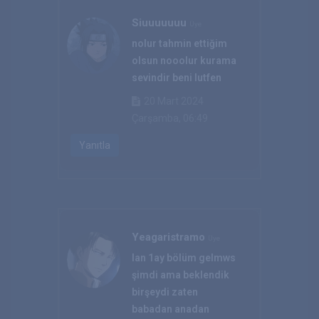
Siuuuuuuu
Üye
nolur tahmin ettiğim
olsun nooolur kurama
sevindir beni lutfen
20 Mart 2024
Çarşamba, 06:49
Yanıtla
Yeagaristramo
Üye
lan 1ay bölüm gelmws
şimdi ama beklendik
birşeydi zaten
babadan anadan