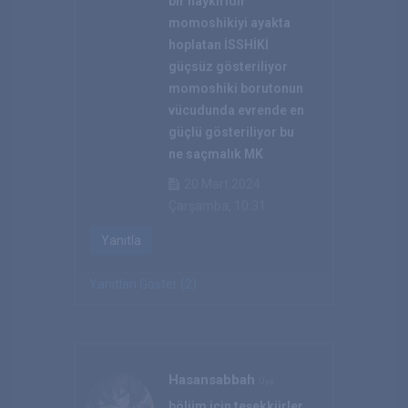
bir haykırıdır
momoshikiyi ayakta
hoplatan İSSHİKİ
güçsüz gösteriliyor
momoshiki borutonun
vücudunda evrende en
güçlü gösteriliyor bu
ne saçmalık MK
20 Mart 2024
Çarşamba, 10:31
Yanıtla
Yanıtları Göster (2)
Hasansabbah
Üye
bölüm için teşekkürler