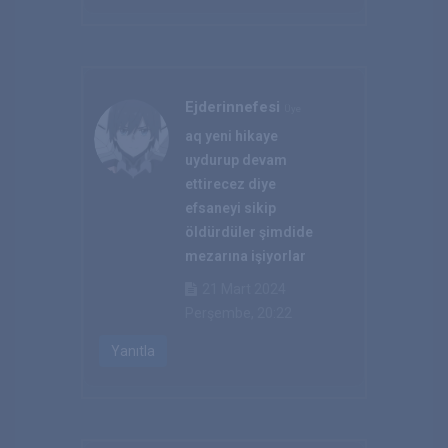
Ejderinnefesi
Üye
aq yeni hikaye
uydurup devam
ettirecez diye
efsaneyi sikip
öldürdüler şimdide
mezarına işiyorlar
21 Mart 2024
Perşembe, 20:22
Yanıtla