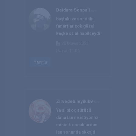
Deidara Senpaii
Üye
baştaki ve sondaki
fanartlar çok güzel
keşke ss alınabilseydi
30 Mayıs 2021
Pazar, 11:04
Yanıtla
Zirvedebileyikik9
Üye
Ya al bi oç sürüsü
daha lan ne istiyonhz
minicik cocuklardan
lan sonunda skksjd