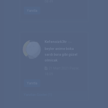
08:49
Yanıtla
Kefensiz63tr
Üye
beyler anime boka
sardı bura gibi güzel
olmicak
21 Mart 2021 Pazar,
18:09
Yanıtla
Yanıtları Göster (1)