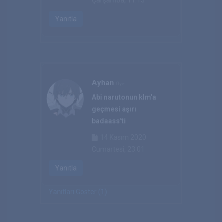
Çarşamba, 11:13
Yanıtla
Ayhan
Üye
Abi narutonun klm'a
geçmesi aşırı
badaass'ti
14 Kasım 2020
Cumartesi, 23:01
Yanıtla
Yanıtları Göster (1)