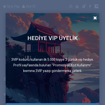
Giriş Yap
Üye Ol
HEDİYE VIP ÜYELİK
Manga
3VIP kodunu kullanan ilk 5.000 kişiye 3 günlük vip hediye.
Profil sayfasında bulunan "Promosyon Kod Kullanımı"
kısmına 3VIP yazıp göndermeniz yeterli.
Uygulamayı İndir
Anasayfa
Mangalar
Boruto: İki Mavi Girdap
26. Bölüm Armağan!