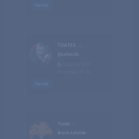
Yanıtla
TOATES
Üye
@kefen bh
10 Şubat 2022
Perşembe, 21:43
Yanıtla
Yunki
Üye
💫bok kafalı💫