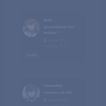
Belle
Üye
güzel bölümler bizi
bekliyor ^^
19 Ekim 2020
Pazartesi, 15:24
Yanıtla
Comradebr
Üye
himawari çok tatlı
4 Kasım 2020