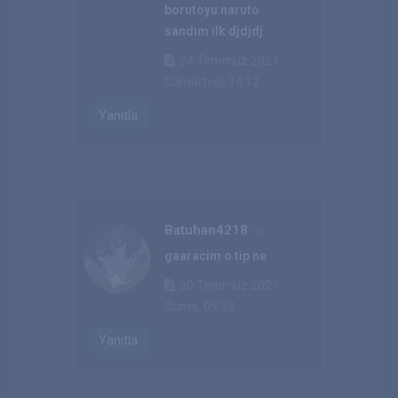
borutoyu naruto
sandım ilk djdjdj
24 Temmuz 2021
Cumartesi, 14:12
Yanıtla
Batuhan4218
Üye
gaaracim o tip ne
30 Temmuz 2021
Cuma, 09:52
Yanıtla