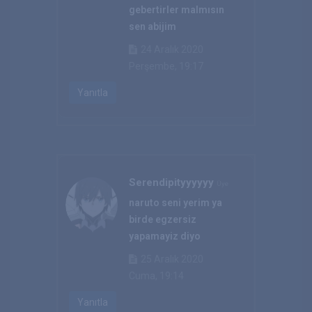
gebertirler malmısın
sen abijim
24 Aralık 2020
Perşembe, 19:17
Yanıtla
Serendipityyyyyy
Üye
naruto seni yerim ya
birde egzersiz
yapamayiz diyo
25 Aralık 2020
Cuma, 19:14
Yanıtla