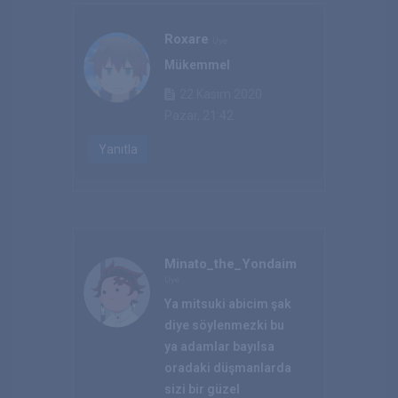
Roxare
Üye
Mükemmel
22 Kasım 2020
Pazar, 21:42
Yanıtla
Minato_the_Yondaime
Üye
Ya mitsuki abicim şak
diye söylenmezki bu
ya adamlar bayılsa
oradaki düşmanlarda
sizi bir güzel