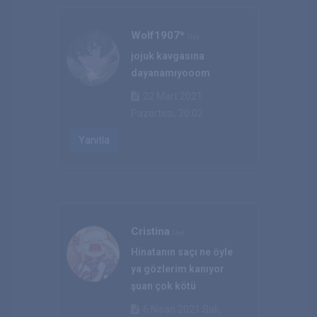
Wolf1907*
Üye
jojuk kavgasına
dayanamıyooom
22 Mart 2021
Pazartesi, 20:02
Yanıtla
Cristina
Üye
Hinatanın saçı ne öyle
ya gözlerim kanıyor
şuan çok kötü
6 Nisan 2021 Salı,