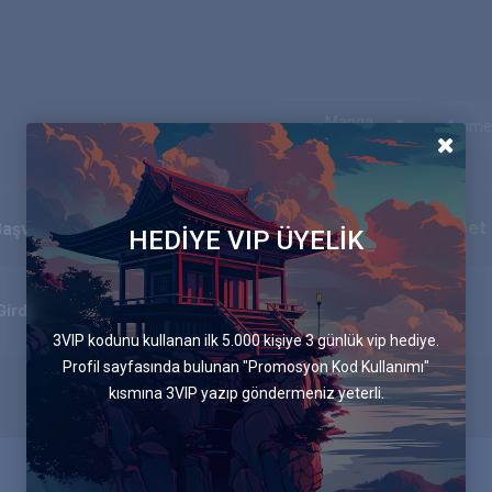
Manga
Ekip
Blog
İletişim
Canlı Sohbet
Başvurular
HEDİYE VIP ÜYELİK
114.Bölüm Alışığım
Girdap
3VIP kodunu kullanan ilk 5.000 kişiye 3 günlük vip hediye.
Profil sayfasında bulunan "Promosyon Kod Kullanımı"
kısmına 3VIP yazıp göndermeniz yeterli.