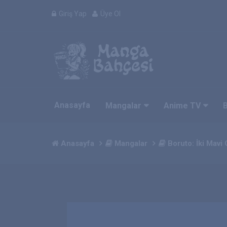
Giriş Yap
Üye Ol
Anasayfa
Mangalar
Anime TV
Anasayfa
Mangalar
Boruto: İki Mavi 