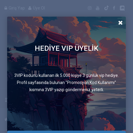
Giriş Yap
Üye Ol
HEDİYE VIP ÜYELİK
Manga
3VIP kodunu kullanan ilk 5.000 kişiye 3 günlük vip hediye.
Profil sayfasında bulunan "Promosyon Kod Kullanımı"
kısmına 3VIP yazıp göndermeniz yeterli.
Uygulamayı İndir
Anasayfa
Mangalar
Mavi Sandalye
80.Bölüm