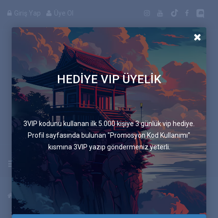
Giriş Yap
Üye Ol
HEDİYE VIP ÜYELİK
Manga
3VIP kodunu kullanan ilk 5.000 kişiye 3 günlük vip hediye.
Profil sayfasında bulunan "Promosyon Kod Kullanımı"
kısmına 3VIP yazıp göndermeniz yeterli.
Uygulamayı İndir
Anasayfa
Mangalar
Mavi Sandalye
670.Bölüm Acemilere Tarifler