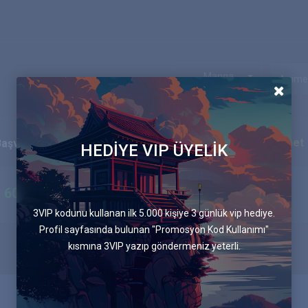
Manga
Ekip
Blog
İletişim
Canlı Sohbet
Başvurular
HEDİYE VIP ÜYELİK
605.Bölüm
3VIP kodunu kullanan ilk 5.000 kişiye 3 günlük vip hediye.
Profil sayfasında bulunan "Promosyon Kod Kullanımı"
kısmına 3VIP yazıp göndermeniz yeterli.