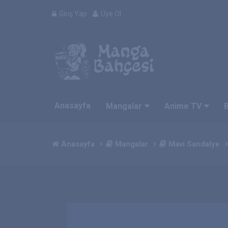
Giriş Yap
Üye Ol
Anasayfa
Mangalar
Anime TV
Anasayfa
Mangalar
Mavi Sandalye