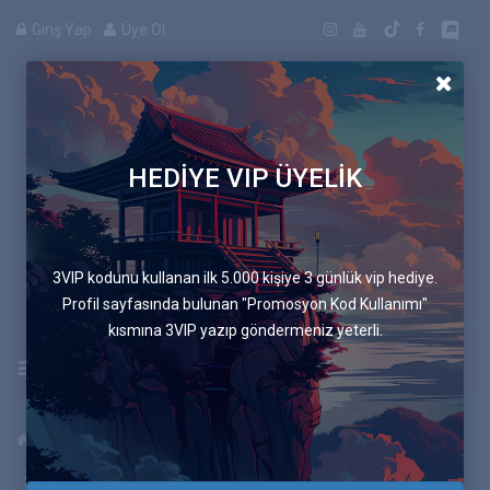
Giriş Yap
Üye Ol
HEDİYE VIP ÜYELİK
Manga
3VIP kodunu kullanan ilk 5.000 kişiye 3 günlük vip hediye.
Profil sayfasında bulunan "Promosyon Kod Kullanımı"
kısmına 3VIP yazıp göndermeniz yeterli.
Uygulamayı İndir
Anasayfa
Mangalar
Mavi Sandalye
569.Bölüm