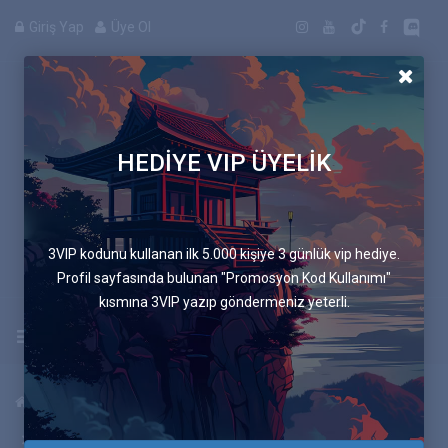
Giriş Yap
Üye Ol
HEDİYE VIP ÜYELİK
Manga
3VIP kodunu kullanan ilk 5.000 kişiye 3 günlük vip hediye.
Profil sayfasında bulunan "Promosyon Kod Kullanımı"
kısmına 3VIP yazıp göndermeniz yeterli.
Uygulamayı İndir
Anasayfa
Mangalar
Mavi Sandalye
505.Bölüm Hat Ppl