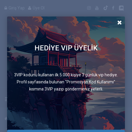
Giriş Yap
Üye Ol
HEDİYE VIP ÜYELİK
Manga
3VIP kodunu kullanan ilk 5.000 kişiye 3 günlük vip hediye.
Profil sayfasında bulunan "Promosyon Kod Kullanımı"
kısmına 3VIP yazıp göndermeniz yeterli.
Uygulamayı İndir
Anasayfa
Mangalar
Mavi Sandalye
276.Bölüm