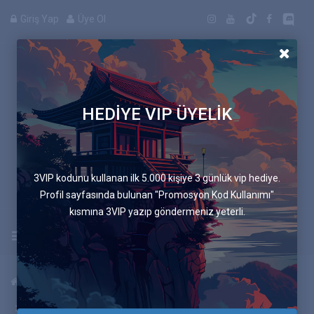
Giriş Yap
Üye Ol
HEDİYE VIP ÜYELİK
Manga
3VIP kodunu kullanan ilk 5.000 kişiye 3 günlük vip hediye.
Profil sayfasında bulunan "Promosyon Kod Kullanımı"
kısmına 3VIP yazıp göndermeniz yeterli.
Uygulamayı İndir
Anasayfa
Mangalar
Mavi Sandalye
263.Bölüm VARSAYALIM Kİ