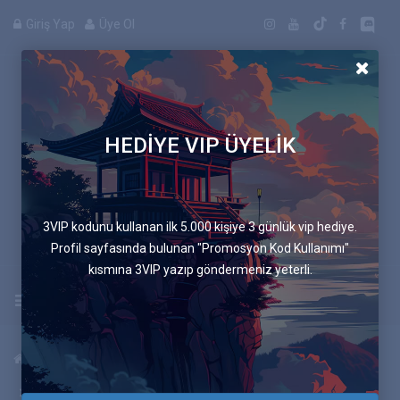
Giriş Yap
Üye Ol
HEDİYE VIP ÜYELİK
Manga
3VIP kodunu kullanan ilk 5.000 kişiye 3 günlük vip hediye.
Profil sayfasında bulunan "Promosyon Kod Kullanımı"
kısmına 3VIP yazıp göndermeniz yeterli.
Uygulamayı İndir
Anasayfa
Mangalar
Mavi Sandalye
241.Bölüm S&C 53: Karar Verici