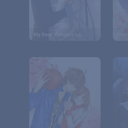
My Dear Vampire Lo...
Prin