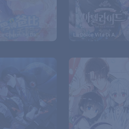
ce Charming Da...
La Dolce Vita Di A...