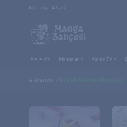
Giriş Yap
Üye Ol
Anasayfa
Mangalar
Anime TV
En Çok Okunan Mangalar
Anasayfa