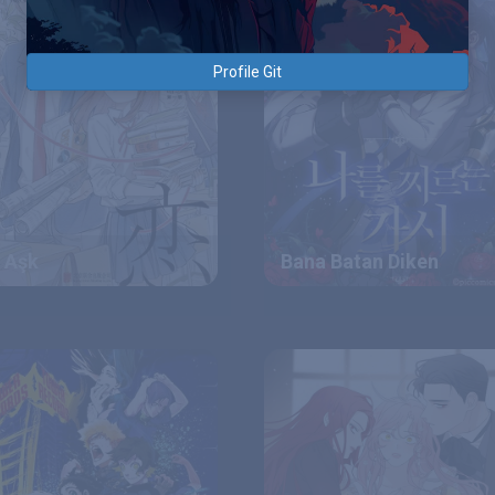
Profile Git
i Aşk
Bana Batan Diken