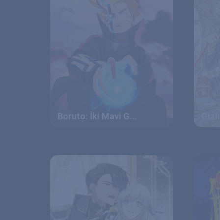
Boruto: İki Mavi G...
Gizl