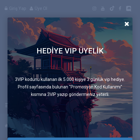
Giriş Yap
Üye Ol
HEDİYE VIP ÜYELİK
Manga
3VIP kodunu kullanan ilk 5.000 kişiye 3 günlük vip hediye.
Profil sayfasında bulunan "Promosyon Kod Kullanımı"
kısmına 3VIP yazıp göndermeniz yeterli.
Uygulamayı İndir
Anasayfa
Giriş Yap